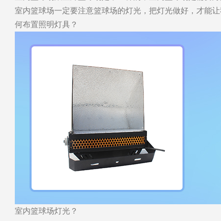
室内篮球场一定要注意篮球场的灯光，把灯光做好，才能让
何布置照明灯具？
室内篮球场灯光？