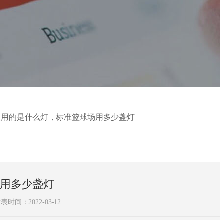
般用的是什么灯，标准篮球场用多少盏灯
用多少盏灯
表时间：2022-03-12