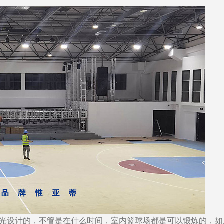
光设计的，不管是在什么时间，室内篮球场都是可以锻炼的，如