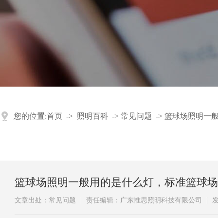
您的位置:
首页
->
照明百科
->
常见问题
->
篮球场照明一
篮球场照明一般用的是什么灯，标准篮球场
文章出处：常见问题
责任编辑：广东惟思照明科技有限公司
发