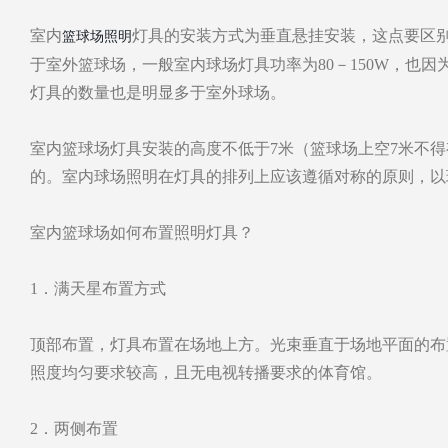
室内
灯具的安装方式为垂直悬挂安装，这点要区
篮球场照明
于室外篮球场，一般室内球场灯具功率为80－150W，也
灯具的数量也是明显多于室外球场。
室内篮球场灯具安装的高度不低于7米（篮球场上空7米不
的。室内球场照明在灯具的排列上应该遵循对称的原则，以
室内篮球场如何布置照明灯具？
1．满天星布置方式
顶部布置，灯具布置在场地上方。光束垂直于场地平面的布
照度均匀要求较高，且无电视转播要求的体育馆。
2．两侧布置