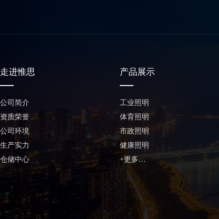
走进惟思
产品展示
公司简介
工业照明
资质荣誉
体育照明
公司环境
市政照明
生产实力
健康照明
仓储中心
+更多…