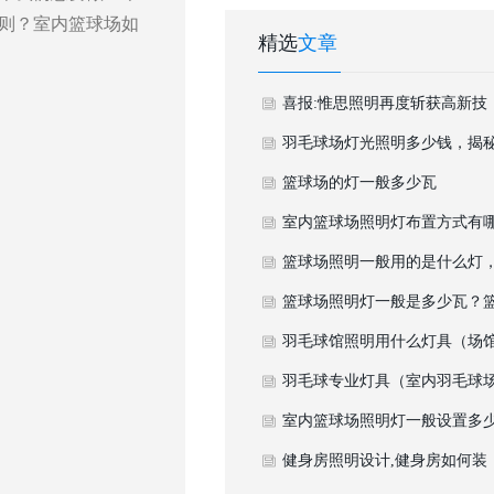
则？室内篮球场如
精选
文章
喜报:惟思照明再度斩获高新技
术企业认定 科创硬实力铸就行
羽毛球场灯光照明多少钱，揭
业标杆
优质体验的投资成本
篮球场的灯一般多少瓦
室内篮球场照明灯布置方式有
些，室内篮球场灯光设计
篮球场照明一般用的是什么灯
标准篮球场用多少盏灯
篮球场照明灯一般是多少瓦？
球场照明怎么样？
羽毛球馆照明用什么灯具（场
专用灯具）
羽毛球专业灯具（室内羽毛球
灯具）
室内篮球场照明灯一般设置多
个灯具
健身房照明设计,健身房如何装