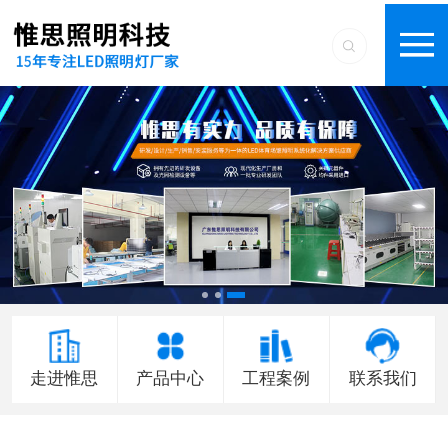
走进惟思
产品中心
工程案例
联系我们