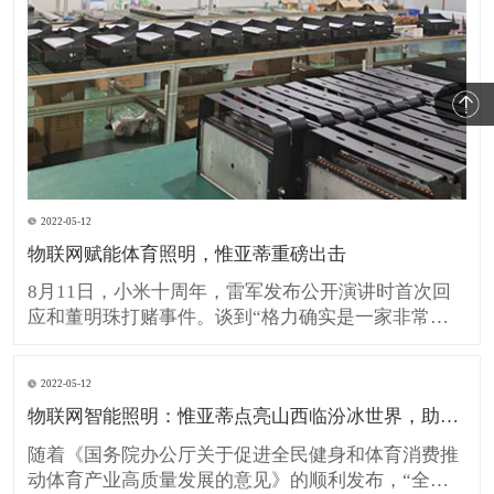
2022-05-12
物联网赋能体育照明，惟亚蒂重磅出击
8月11日，小米十周年，雷军发布公开演讲时首次回
应和董明珠打赌事件。谈到“格力确实是一家非常优
秀的老牌制造企业，但2013年如日中天的小米，也敢
信心爆棚地跟格力比”。的确，网络时代，没有一个
2022-05-12
品牌强大到不能被挑战！也没有一个企业弱小到不能
物联网智能照明：惟亚蒂点亮山西临汾冰世界，助力全民健身！
去竞争！机会当前，比的就是谁最先抓住，且迎风而
上。把握机遇相
随着《国务院办公厅关于促进全民健身和体育消费推
动体育产业高质量发展的意见》的顺利发布，“全民