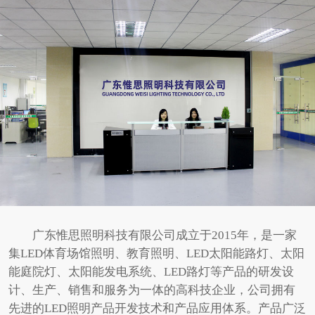
广东惟思照明科技有限公司成立于2015年，是一家
集LED体育场馆照明、教育照明、LED太阳能路灯、太阳
能庭院灯、太阳能发电系统、LED路灯等产品的研发设
计、生产、销售和服务为一体的高科技企业，公司拥有
先进的LED照明产品开发技术和产品应用体系。产品广泛