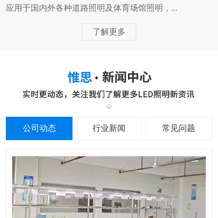
应用于国内外各种道路照明及体育场馆照明，...
了解更多
公司动态
行业新闻
常见问题