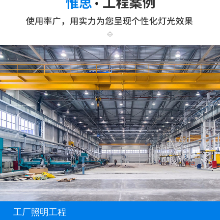
工厂照明工程