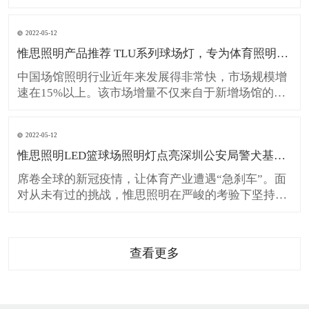
健身”已上升为国家战略，中国体育产业在不断朝着
成为国民经济支柱产业的目标快速迈进！体育场馆的
2022-05-12
运营必将加速改革，场馆的灯光照明系统的升级更是
惟思照明产品推荐 TLU系列球场灯，专为体育照明而生！
迫在眉睫! 行业领跑 深耕10年 作为国内体育照明行业
的领
中国场馆照明行业近年来发展得非常快，市场规模增
速在15%以上。该市场增量不仅来自于新增场馆的建
设需求，还来自于存量场馆的照明产品更换需求。自
国家发布白炽灯淘汰计划以来，LED照明产品在场馆
2022-05-12
照明领域的市场渗透率也快速提升，奥体中心训练场
惟思照明LED篮球场照明灯点亮深圳公安局警犬基地！
馆、工人体育场足球场等大型场馆均采用了LED照明
产品。&nbs
席卷全球的新冠疫情，让体育产业遭遇“急刹车”。面
对从未有过的挑战，惟思照明在严峻的考验下坚持突
破，继“山西临汾冰世界”与“菲律宾11人青训足球
场”等大型成功案例后，再创佳绩！8月8日，惟思照
明团队一大早就从东莞往深圳出发，为“深圳公安局
查看更多
警犬基地”安装专业的篮球场LED照明灯具。 守护最