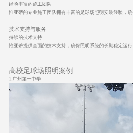
经验丰富的施工团队
惟亚蒂的专业施工团队拥有丰富的足球场照明安装经验，确
技术支持与服务
持续的技术支持
惟亚蒂提供全面的技术支持，确保照明系统的长期稳定运行
高校足球场照明案例
1.广州第一中学