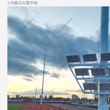
2.内蒙古白鹭学校