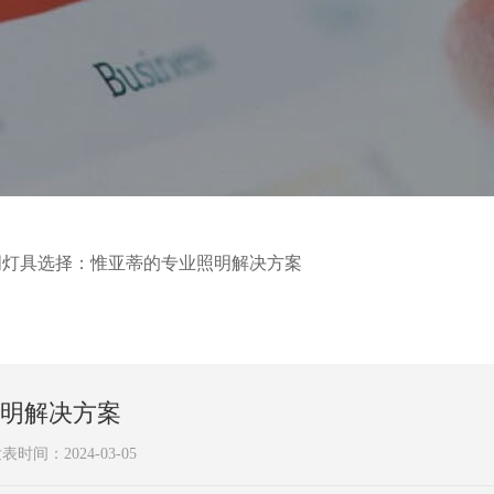
明灯具选择：惟亚蒂的专业照明解决方案
明解决方案
表时间：2024-03-05