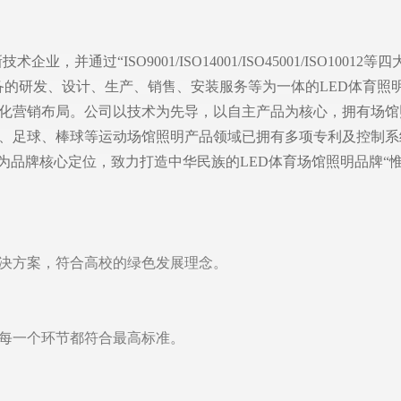
新技术企业，并通过
“ISO9001/ISO14001/ISO45001/ISO
10012
等
四
备的
研发、设计、生产、销售、安装服务等为一体的
LED体育照
化营销布局。公司以技术为先导，以自主产品为核心，拥有场馆
、足球
、棒球
等
运动
场馆照明
产品领域已拥有多项专利及控制系
”为品牌核心定位，致力打造中华民族的LED体育场馆照明品牌“惟
解决方案，符合高校的绿色发展理念。
每一个环节都符合最高标准。