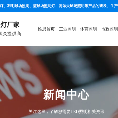
明灯、羽毛球场照明、篮球场照明灯、高尔夫球场照明等产品的研发、生产
明灯厂家
惟思首页
工业照明
体育照明
市政照明
解决提供商
航
目分类导航
新闻分类导航
栏目分类导航
- 公司简介
- 体育馆照明工程
- 公司动态
- 在线留言
- 资质荣誉
- 工厂照明工程
- 行业新闻
- 联系方式
LICK MORE
CLICK MORE
CLICK MORE
- 公司环境
- 学校照明工程
- 常见问题
- 生产实力
- 桥梁照明工程
新闻中心
- 仓储中心
- 公路照明工程
关注这里，了解您需要LED照明相关资讯