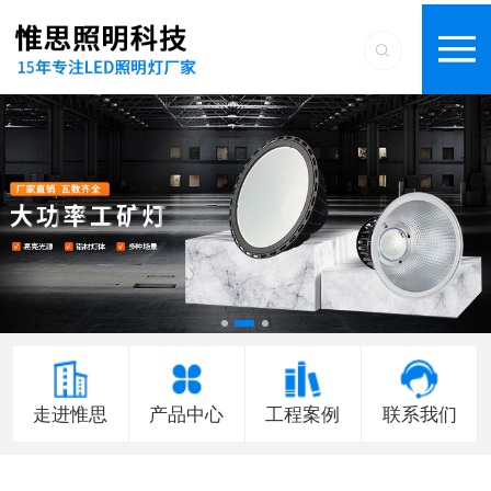
走进惟思
产品中心
工程案例
联系我们