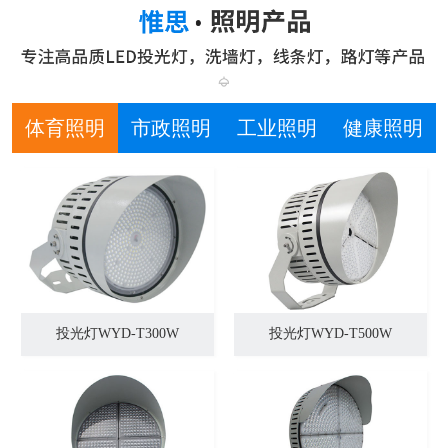
体育照明
市政照明
工业照明
健康照明
投光灯WYD-T300W
投光灯WYD-T500W