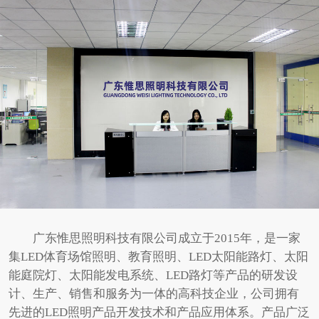
广东惟思照明科技有限公司成立于2015年，是一家
集LED体育场馆照明、教育照明、LED太阳能路灯、太阳
能庭院灯、太阳能发电系统、LED路灯等产品的研发设
计、生产、销售和服务为一体的高科技企业，公司拥有
先进的LED照明产品开发技术和产品应用体系。产品广泛