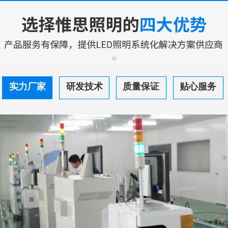
实力厂家
研发技术
质量保证
贴心服务