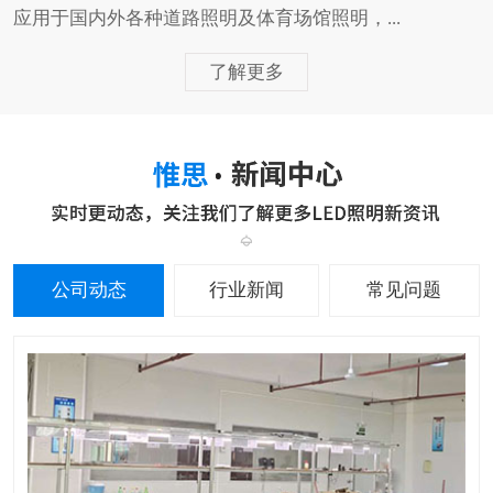
应用于国内外各种道路照明及体育场馆照明，...
了解更多
公司动态
行业新闻
常见问题