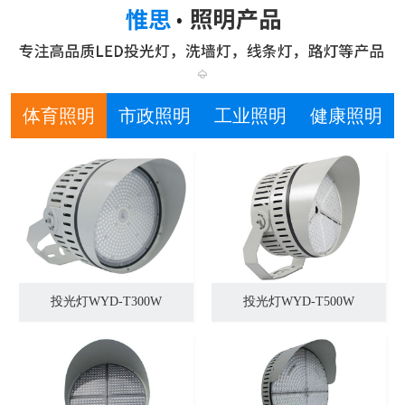
体育照明
市政照明
工业照明
健康照明
投光灯WYD-T300W
投光灯WYD-T500W