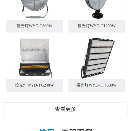
投光灯WYD-T800W
投光灯WYD-T1200W
投光灯WYD-TG240W
投光灯WYD-TF1500W
查看更多