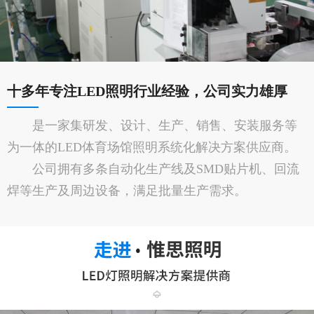
十多年专注LED照明行业经验，公司实力雄厚
是一家集研发、设计、生产、销售、安装服务等
为一体的LED体育场馆照明系统化解决方案供应商。
公司拥有多条自动化生产线及SMD贴片机、回流
焊等生产及周边设备，满足批量生产需求。