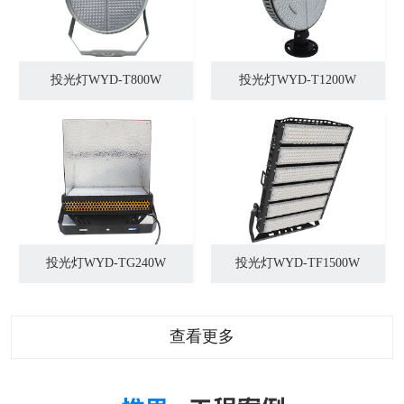
投光灯WYD-T800W
投光灯WYD-T1200W
投光灯WYD-TG240W
投光灯WYD-TF1500W
查看更多