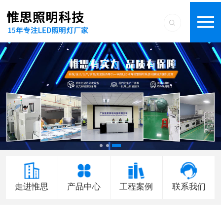
走进惟思
产品中心
工程案例
联系我们