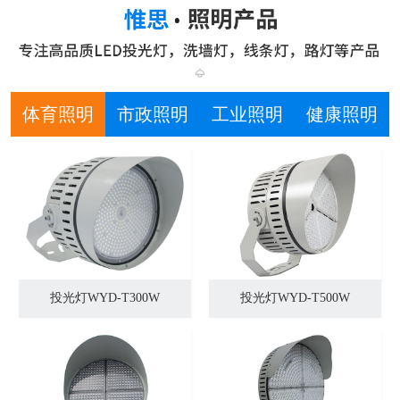
体育照明
市政照明
工业照明
健康照明
投光灯WYD-T300W
投光灯WYD-T500W