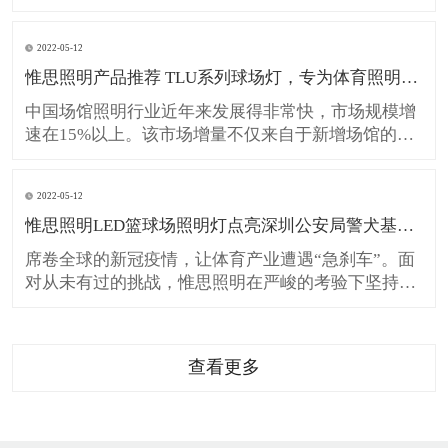
健身”已上升为国家战略，中国体育产业在不断朝着
成为国民经济支柱产业的目标快速迈进！体育场馆的
2022-05-12
运营必将加速改革，场馆的灯光照明系统的升级更是
惟思照明产品推荐 TLU系列球场灯，专为体育照明而生！
迫在眉睫! 行业领跑 深耕10年 作为国内体育照明行业
的领
中国场馆照明行业近年来发展得非常快，市场规模增
速在15%以上。该市场增量不仅来自于新增场馆的建
设需求，还来自于存量场馆的照明产品更换需求。自
国家发布白炽灯淘汰计划以来，LED照明产品在场馆
2022-05-12
照明领域的市场渗透率也快速提升，奥体中心训练场
惟思照明LED篮球场照明灯点亮深圳公安局警犬基地！
馆、工人体育场足球场等大型场馆均采用了LED照明
产品。&nbs
席卷全球的新冠疫情，让体育产业遭遇“急刹车”。面
对从未有过的挑战，惟思照明在严峻的考验下坚持突
破，继“山西临汾冰世界”与“菲律宾11人青训足球
场”等大型成功案例后，再创佳绩！8月8日，惟思照
明团队一大早就从东莞往深圳出发，为“深圳公安局
查看更多
警犬基地”安装专业的篮球场LED照明灯具。 守护最