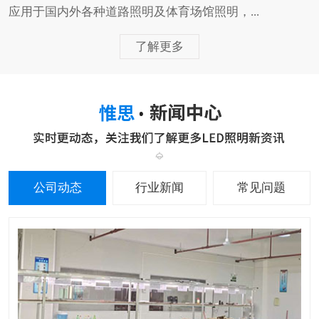
应用于国内外各种道路照明及体育场馆照明，...
了解更多
公司动态
行业新闻
常见问题