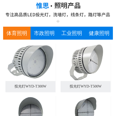
体育照明
市政照明
工业照明
健康照明
投光灯WYD-T300W
投光灯WYD-T500W