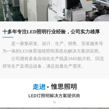
十多年专注LED照明行业经验，公司实力雄厚
是一家集研发、设计、生产、销售、安装服务等
为一体的LED体育场馆照明系统化解决方案供应商。
公司拥有多条自动化生产线及SMD贴片机、回流
焊等生产及周边设备，满足批量生产需求。