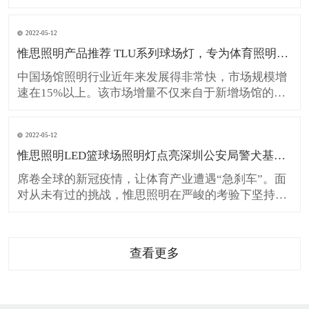
健身”已上升为国家战略，中国体育产业在不断朝着
成为国民经济支柱产业的目标快速迈进！体育场馆的
2022-05-12
运营必将加速改革，场馆的灯光照明系统的升级更是
惟思照明产品推荐 TLU系列球场灯，专为体育照明而生！
迫在眉睫! 行业领跑 深耕10年 作为国内体育照明行业
的领
中国场馆照明行业近年来发展得非常快，市场规模增
速在15%以上。该市场增量不仅来自于新增场馆的建
设需求，还来自于存量场馆的照明产品更换需求。自
国家发布白炽灯淘汰计划以来，LED照明产品在场馆
2022-05-12
照明领域的市场渗透率也快速提升，奥体中心训练场
惟思照明LED篮球场照明灯点亮深圳公安局警犬基地！
馆、工人体育场足球场等大型场馆均采用了LED照明
产品。&nbs
席卷全球的新冠疫情，让体育产业遭遇“急刹车”。面
对从未有过的挑战，惟思照明在严峻的考验下坚持突
破，继“山西临汾冰世界”与“菲律宾11人青训足球
场”等大型成功案例后，再创佳绩！8月8日，惟思照
明团队一大早就从东莞往深圳出发，为“深圳公安局
查看更多
警犬基地”安装专业的篮球场LED照明灯具。 守护最