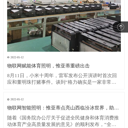
2022-05-12
物联网赋能体育照明，惟亚蒂重磅出击
8月11日，小米十周年，雷军发布公开演讲时首次回
应和董明珠打赌事件。谈到“格力确实是一家非常优
秀的老牌制造企业，但2013年如日中天的小米，也敢
信心爆棚地跟格力比”。的确，网络时代，没有一个
2022-05-12
品牌强大到不能被挑战！也没有一个企业弱小到不能
物联网智能照明：惟亚蒂点亮山西临汾冰世界，助力全民健身！
去竞争！机会当前，比的就是谁最先抓住，且迎风而
上。把握机遇相
随着《国务院办公厅关于促进全民健身和体育消费推
动体育产业高质量发展的意见》的顺利发布，“全民