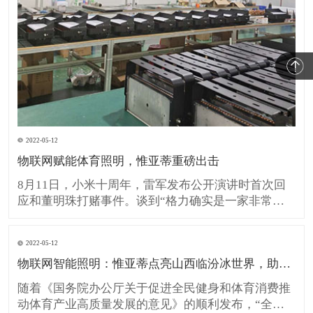
2022-05-12
物联网赋能体育照明，惟亚蒂重磅出击
8月11日，小米十周年，雷军发布公开演讲时首次回
应和董明珠打赌事件。谈到“格力确实是一家非常优
秀的老牌制造企业，但2013年如日中天的小米，也敢
信心爆棚地跟格力比”。的确，网络时代，没有一个
2022-05-12
品牌强大到不能被挑战！也没有一个企业弱小到不能
物联网智能照明：惟亚蒂点亮山西临汾冰世界，助力全民健身！
去竞争！机会当前，比的就是谁最先抓住，且迎风而
上。把握机遇相
随着《国务院办公厅关于促进全民健身和体育消费推
动体育产业高质量发展的意见》的顺利发布，“全民