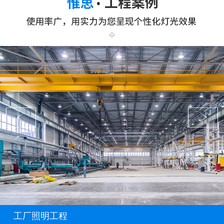
工厂照明工程