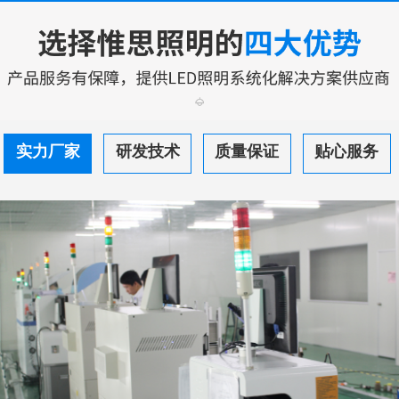
实力厂家
研发技术
质量保证
贴心服务