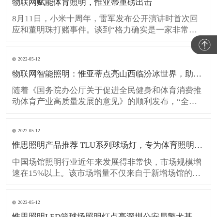
物联网赋能体育照明，惟亚蒂重磅出击
8月11日，小米十周年，雷军发布公开演讲时首次回
应和董明珠打赌事件。谈到“格力确实是一家非常优
秀的老牌制造企业，但2013年如日中天的小米，也敢
信心爆棚地跟格力比”。的确，网络时代，没有一个
2022-05-12
品牌强大到不能被挑战！也没有一个企业弱小到不能
物联网智能照明：惟亚蒂点亮山西临汾冰世界，助力全民健身！
去竞争！机会当前，比的就是谁最先抓住，且迎风而
上。把握机遇相
随着《国务院办公厅关于促进全民健身和体育消费推
动体育产业高质量发展的意见》的顺利发布，“全民
健身”已上升为国家战略，中国体育产业在不断朝着
成为国民经济支柱产业的目标快速迈进！体育场馆的
2022-05-12
运营必将加速改革，场馆的灯光照明系统的升级更是
惟思照明产品推荐 TLU系列球场灯，专为体育照明而生！
迫在眉睫! 行业领跑 深耕10年 作为国内体育照明行业
的领
中国场馆照明行业近年来发展得非常快，市场规模增
速在15%以上。该市场增量不仅来自于新增场馆的建
设需求，还来自于存量场馆的照明产品更换需求。自
国家发布白炽灯淘汰计划以来，LED照明产品在场馆
2022-05-12
照明领域的市场渗透率也快速提升，奥体中心训练场
惟思照明LED篮球场照明灯点亮深圳公安局警犬基地！